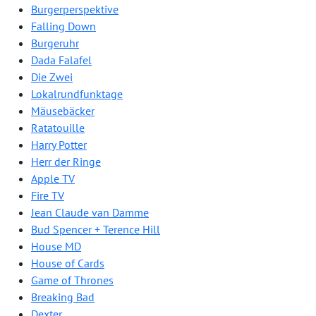
Burgerperspektive
Falling Down
Burgeruhr
Dada Falafel
Die Zwei
Lokalrundfunktage
Mäusebäcker
Ratatouille
Harry Potter
Herr der Ringe
Apple TV
Fire TV
Jean Claude van Damme
Bud Spencer + Terence Hill
House MD
House of Cards
Game of Thrones
Breaking Bad
Dexter