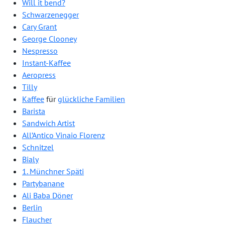
Will it bend?
Schwarzenegger
Cary Grant
George Clooney
Nespresso
Instant-Kaffee
Aeropress
Tilly
Kaffee
für
glückliche Familien
Barista
Sandwich Artist
All’Antico Vinaio Florenz
Schnitzel
Bialy
1. Münchner Späti
Partybanane
Ali Baba Döner
Berlin
Flaucher