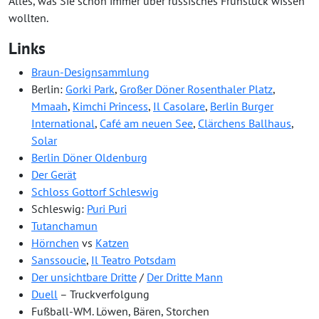
Alles, was Sie schon immer über russisches Frühstück wissen
wollten.
Links
Braun-Designsammlung
Berlin:
Gorki Park
,
Großer Döner Rosenthaler Platz
,
Mmaah
,
Kimchi Princess
,
Il Casolare
,
Berlin Burger
International
,
Café am neuen See
,
Clärchens Ballhaus
,
Solar
Berlin Döner Oldenburg
Der Gerät
Schloss Gottorf Schleswig
Schleswig:
Puri Puri
Tutanchamun
Hörnchen
vs
Katzen
Sanssoucie
,
Il Teatro Potsdam
Der unsichtbare Dritte
/
Der Dritte Mann
Duell
– Truckverfolgung
Fußball-WM. Löwen, Bären, Storchen