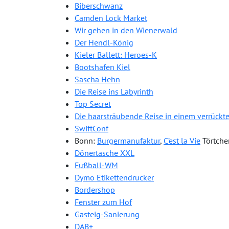
Biberschwanz
Camden Lock Market
Wir gehen in den Wienerwald
Der Hendl-König
Kieler Ballett: Heroes-K
Bootshafen Kiel
Sascha Hehn
Die Reise ins Labyrinth
Top Secret
Die haarsträubende Reise in einem verrückt
SwiftConf
Bonn:
Burgermanufaktur
,
C’est la Vie
Törtche
Dönertasche XXL
Fußball-WM
Dymo Etikettendrucker
Bordershop
Fenster zum Hof
Gasteig-Sanierung
DAB+