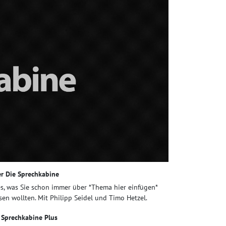
r Die Sprechkabine
es, was Sie schon immer über *Thema hier einfügen*
sen wollten. Mit Philipp Seidel und Timo Hetzel.
 Sprechkabine Plus