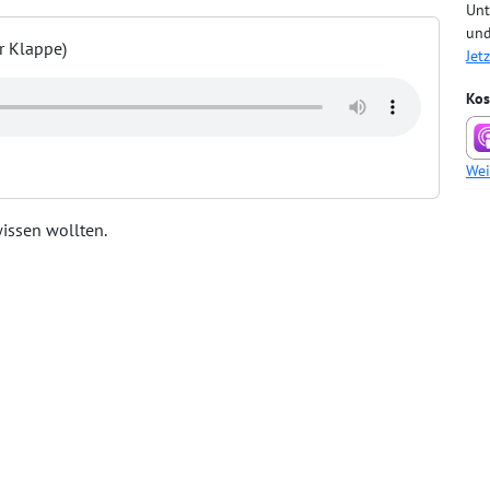
Unt
und
r Klappe)
Jet
Kos
Wei
issen wollten.