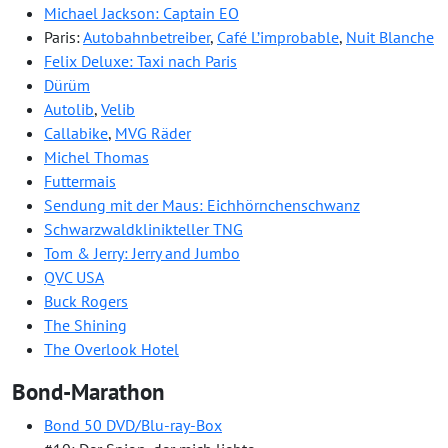
Michael Jackson: Captain EO
Paris:
Autobahnbetreiber
,
Café L’improbable
,
Nuit Blanche
Felix Deluxe: Taxi nach Paris
Dürüm
Autolib
,
Velib
Callabike
,
MVG Räder
Michel Thomas
Futtermais
Sendung mit der Maus: Eichhörnchenschwanz
Schwarzwaldklinikteller TNG
Tom & Jerry: Jerry and Jumbo
QVC USA
Buck Rogers
The Shining
The Overlook Hotel
Bond-Marathon
Bond 50 DVD/Blu-ray-Box