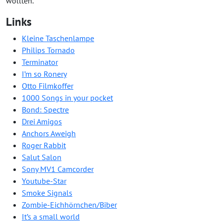
wollten.
Links
Kleine Taschenlampe
Philips Tornado
Terminator
I’m so Ronery
Otto Filmkoffer
1000 Songs in your pocket
Bond: Spectre
Drei Amigos
Anchors Aweigh
Roger Rabbit
Salut Salon
Sony MV1 Camcorder
Youtube-Star
Smoke Signals
Zombie-Eichhörnchen/Biber
It’s a small world