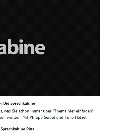
r Die Sprechkabine
es, was Sie schon immer über *Thema hier einfügen*
sen wollten. Mit Philipp Seidel und Timo Hetzel.
 Sprechkabine Plus