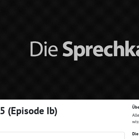
 (Episode Ib)
Übe
All
wis
Die