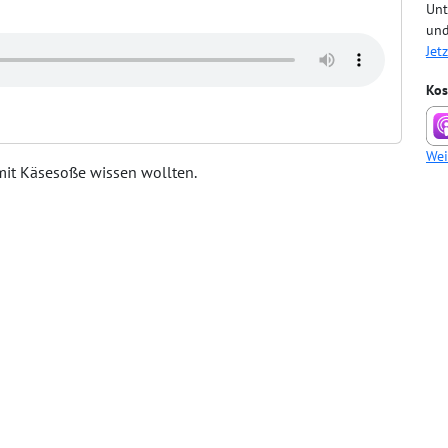
Unt
und
Jet
Kos
Wei
mit Käsesoße wissen wollten.