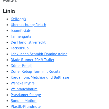
wollten.
Links
Kellogg’s
Überraschungsfleisch
baumfest.de
Tannengarten
Der Hund ist verreckt
Teckelklub
Lebkuchen Schmidt Dominosteine
Blade Runner 2049 Trailer
Döner-Emoji
Döner Kebap Turm mit Rucola
Kardamom, Melchior und Balthasar
Wencke Myhre
Weihrauchbaum
Potsdamer Stange
Bond in Motion
Plastik-Pfundnote