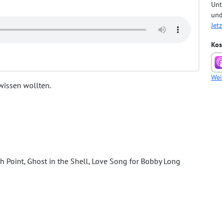
Unt
und
Jet
Kos
Wei
wissen wollten.
ch Point, Ghost in the Shell, Love Song for Bobby Long