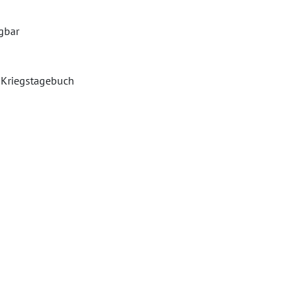
ügbar
e Kriegstagebuch