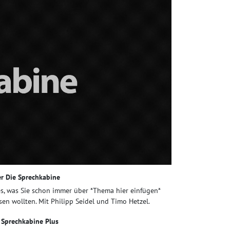
r Die Sprechkabine
es, was Sie schon immer über *Thema hier einfügen*
sen wollten. Mit Philipp Seidel und Timo Hetzel.
 Sprechkabine Plus