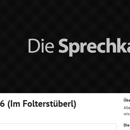
 (Im Folterstüberl)
Übe
All
wis
Die