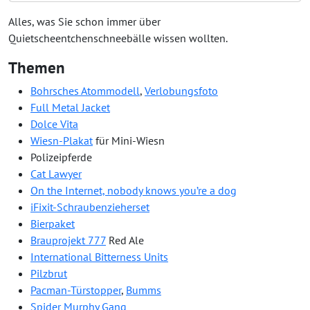
Alles, was Sie schon immer über
Quietscheentchenschneebälle wissen wollten.
Themen
Bohrsches Atommodell
,
Verlobungsfoto
Full Metal Jacket
Dolce Vita
Wiesn-Plakat
für Mini-Wiesn
Polizeipferde
Cat Lawyer
On the Internet, nobody knows you’re a dog
iFixit-Schraubenzieherset
Bierpaket
Brauprojekt 777
Red Ale
International Bitterness Units
Pilzbrut
Pacman-Türstopper
,
Bumms
Spider Murphy Gang