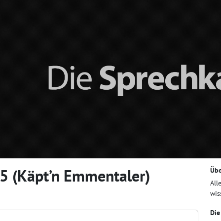
5 (Käpt’n Emmentaler)
Übe
All
wis
Die