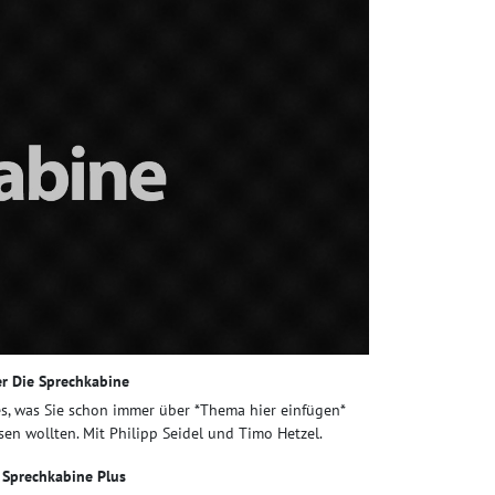
r Die Sprechkabine
es, was Sie schon immer über *Thema hier einfügen*
sen wollten. Mit Philipp Seidel und Timo Hetzel.
 Sprechkabine Plus