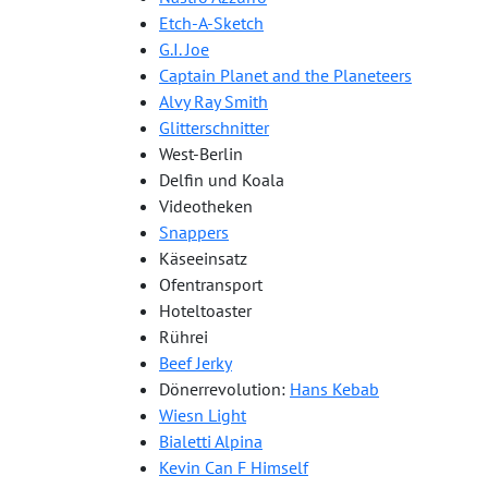
Etch-A-Sketch
G.I. Joe
Captain Planet and the Planeteers
Alvy Ray Smith
Glitterschnitter
West-Berlin
Delfin und Koala
Videotheken
Snappers
Käseeinsatz
Ofentransport
Hoteltoaster
Rührei
Beef Jerky
Dönerrevolution:
Hans Kebab
Wiesn Light
Bialetti Alpina
Kevin Can F Himself