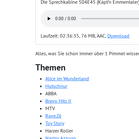
Die Sprechkabine S04E45 (Käpt’n Emmentaler
Laufzeit: 02:36:35, 76 MB, AAC,
Download
Alles, was Sie schon immer über 1 Pimmel wisse
Themen
Alice im Wunderland
Hutschnur
ABBA
Bravo Hits II
MTV
Rave.DJ
Toy Story
Harzer Roller
Nastro Azzurro