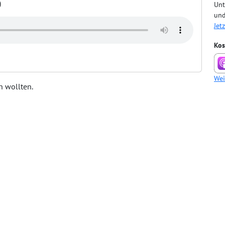
)
Unt
und
Jet
Kos
Wei
n wollten.