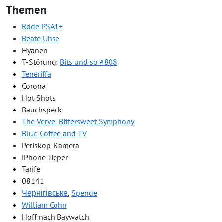
Themen
Røde PSA1+
Beate Uhse
Hyänen
T-Störung:
Bits und so #808
Teneriffa
Corona
Hot Shots
Bauchspeck
The Verve: Bittersweet Symphony
Blur: Coffee and TV
Periskop-Kamera
iPhone-Jieper
Tarife
08141
Чернігівське
,
Spende
William Cohn
Hoff nach Baywatch