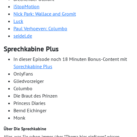
iStopMotion
Nick Park: Wallace and Gromit
Luck
Paul Verhoeven: Columbo
seidel.de
Sprechkabine Plus
In dieser Episode noch 18 Minuten Bonus-Content mit
Sprechkabine Plus
OnlyFans
Gliedvorzeiger
Columbo
Die Braut des Prinzen
Princess Diaries
Bernd Eichinger
Monk
Über Die Sprechkabine
Alles, was Sie schon immer über *Thema hier einfügen* wissen