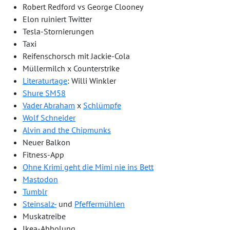
Robert Redford vs George Clooney
Elon ruiniert Twitter
Tesla-Stornierungen
Taxi
Reifenschorsch mit Jackie-Cola
Müllermilch x Counterstrike
Literaturtage
: Willi Winkler
Shure SM58
Vader Abraham
x
Schlümpfe
Wolf Schneider
Alvin and the Chipmunks
Neuer Balkon
Fitness-App
Ohne Krimi geht die Mimi nie ins Bett
Mastodon
Tumblr
Steinsalz-
und
Pfeffermühlen
Muskatreibe
Ikea-Abholung