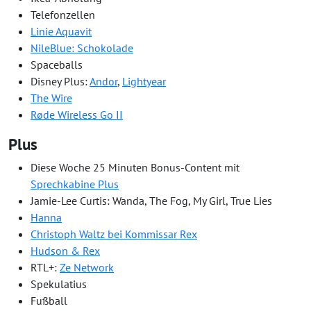
Telefonzellen
Linie Aquavit
NileBlue: Schokolade
Spaceballs
Disney Plus:
Andor
,
Lightyear
The Wire
Røde Wireless Go II
Plus
Diese Woche 25 Minuten Bonus-Content mit
Sprechkabine Plus
Jamie-Lee Curtis: Wanda, The Fog, My Girl, True Lies
Hanna
Christoph Waltz bei Kommissar Rex
Hudson & Rex
RTL+:
Ze Network
Spekulatius
Fußball